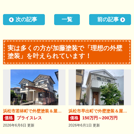
次の記事
一覧
前の記事
実は多くの方が加藤塗装で「理想の外壁
塗装」を叶えられています！
浜松市若林町で外壁塗装＆屋根リフォームが完成！
浜松市早出町で外壁塗装＆屋根カバー工法が完成！
価格
プライスレス
価格
150万円～200万円
2026年6月6日 更新
2026年6月1日 更新