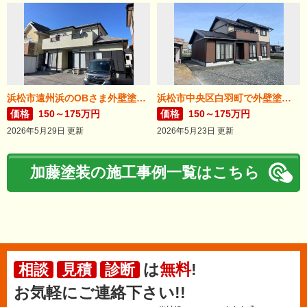
浜松市遠州浜のOBさま外壁塗装が完了しました。
浜松市中央区白羽町で外壁塗装完成。
価格
150～175万円
価格
150～175万円
2026年5月29日 更新
2026年5月23日 更新
加藤塗装の施工事例一覧はこちら
は
無料
!
相談
見積
診断
お気軽にご連絡下さい!!