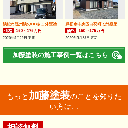
浜松市遠州浜のOBさま外壁塗装が完了しました。
浜松市中央区白羽町で外壁塗装完成。
価格
150～175万円
価格
150～175万円
2026年5月29日 更新
2026年5月23日 更新
加藤塗装の施工事例一覧はこちら
加藤塗装
もっと
のことを知りた
い方は…
相談無料