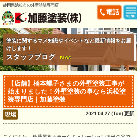
静岡県浜松市の外壁塗装専門店
電話
MENU
塗装に関するマメ知識やイベントなど最新情報をお届
けします！
スタッフブログ
BLOG
【店舗】橋本螺子さまの外壁塗装工事が
始まりました！外壁塗装の事なら浜松塗
装専門店｜加藤塗装
2021.04.27 (Tue) 更新
現場
こんにちは。外壁屋根カラーシミュレーション担当の谷で