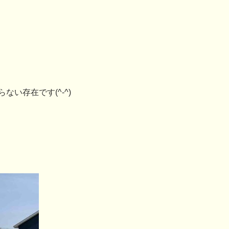
い存在です(^-^)