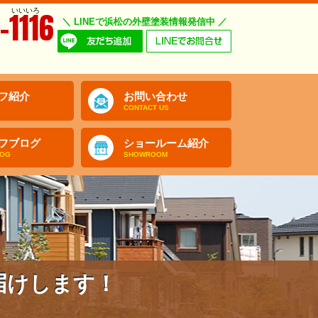
いいいろ
-1116
＼ LINEで浜松の外壁塗装情報発信中 ／
フ紹介
お問い合わせ
CONTACT US
フブログ
ショールーム紹介
LOG
SHOWROOM
届けします！