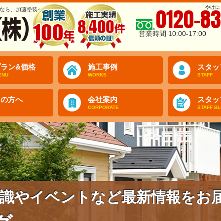
やけに
0120-83
なら、加藤塗装へ
営業時間 10:00-17:00
ラン&価格
施工事例
スタッ
ENU
WORKS
STAFF
ての方へ
会社案内
スタッ
CORPORATE
STAFF B
識やイベントなど最新情報をお