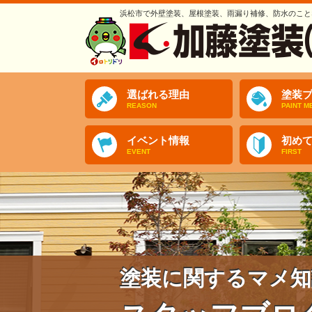
浜松市で外壁塗装、屋根塗装、雨漏り補修、防水のこと
選ばれる理由
塗装プ
REASON
PAINT M
イベント情報
初め
EVENT
FIRST
塗装に関するマメ知