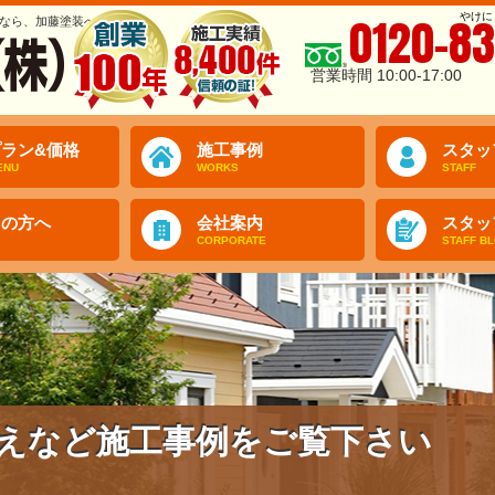
やけに
0120-83
なら、加藤塗装へ
営業時間 10:00-17:00
ラン&価格
施工事例
スタッ
ENU
WORKS
STAFF
ての方へ
会社案内
スタッ
CORPORATE
STAFF B
えなど施工事例をご覧下さい