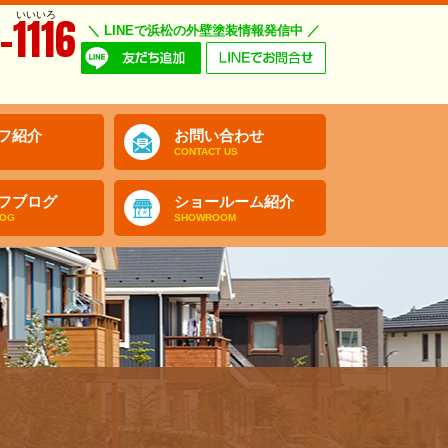
いいいろ
-1116
＼ LINEで浜松の外壁塗装情報発信中 ／
フ紹介
お問い合わせ
CONTACT US
フブログ
ショールーム紹介
LOG
SHOWROOM