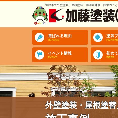
浜松市で外壁塗装、屋根塗装、雨漏り補修、防水のこと
選ばれる理由
塗装プ
REASON
PAINT M
イベント情報
初め
EVENT
FIRST
外壁塗装・屋根塗替