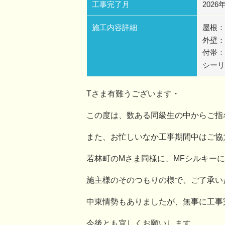
工事完了月
2026
施工内容詳細
屋根：
外壁：
付帯：
シーリ
Tさま有難うございます・
この度は、数ある同級生の中からご指
また、お忙しいなか工事期間中はご協
若林町のMさま同様に、MFシルキー
施主様のそのつもりの様で、ご了承い
中東情勢もありましたが、無事に工事
今後とも宜しくお願いします。