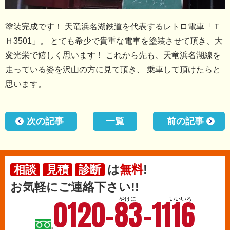
塗装完成です！ 天竜浜名湖鉄道を代表するレトロ電車「Ｔ
Ｈ3501」。 とても希少で貴重な電車を塗装させて頂き、大
変光栄で嬉しく思います！ これから先も、天竜浜名湖線を
走っている姿を沢山の方に見て頂き、 乗車して頂けたらと
思います。
次の記事
一覧
前の記事
は
無料
!
相談
見積
診断
お気軽にご連絡下さい!!
0120-83-1116
やけに
いいいろ