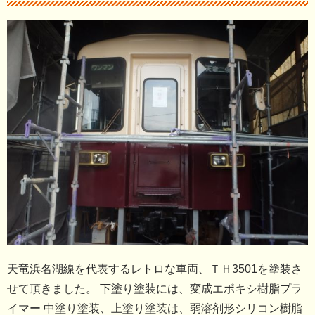
天竜浜名湖線を代表するレトロな車両、ＴＨ3501を塗装さ
せて頂きました。 下塗り塗装には、変成エポキシ樹脂プラ
イマー 中塗り塗装、上塗り塗装は、弱溶剤形シリコン樹脂