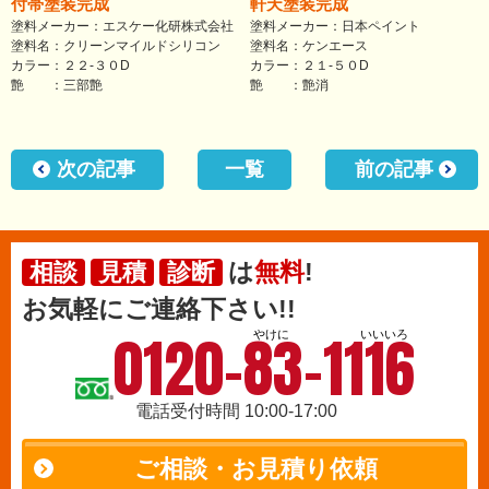
付帯塗装完成
軒天塗装完成
塗料メーカー：エスケー化研株式会社
塗料メーカー：日本ペイント
塗料名：クリーンマイルドシリコン
塗料名：ケンエース
カラー：２２-３０D
カラー：２１-５０D
艶 ：三部艶
艶 ：艶消
次の記事
一覧
前の記事
は
無料
!
相談
見積
診断
お気軽にご連絡下さい!!
0120-83-1116
やけに
いいいろ
電話受付時間 10:00-17:00
ご相談・お見積り依頼