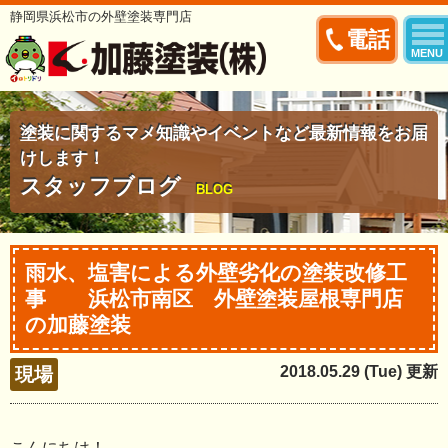
静岡県浜松市の外壁塗装専門店
電話
MENU
塗装に関するマメ知識やイベントなど最新情報をお届
けします！
スタッフブログ
BLOG
雨水、塩害による外壁劣化の塗装改修工
事 浜松市南区 外壁塗装屋根専門店
の加藤塗装
2018.05.29 (Tue) 更新
現場
こんにちは！