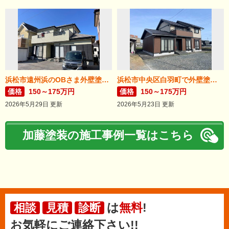
浜松市遠州浜のOBさま外壁塗装が完了しました。
浜松市中央区白羽町で外壁塗装完成。
価格
150～175万円
価格
150～175万円
2026年5月29日 更新
2026年5月23日 更新
加藤塗装の施工事例一覧はこちら
は
無料
!
相談
見積
診断
お気軽にご連絡下さい!!