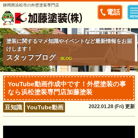
静岡県浜松市の外壁塗装専門店
電話
MEN
塗装に関するマメ知識やイベントなど最新情報をお届
けします！
スタッフブログ
BLOG
YouTube動画作成中です！外壁塗装の事
なら浜松塗装専門店加藤塗装
2022.01.28 (Fri) 更新
豆知識
YouTube動画