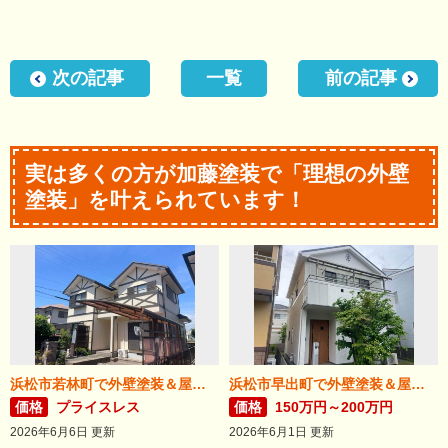
次の記事
一覧
前の記事
実は多くの方が加藤塗装で「理想の外壁
塗装」を叶えられています！
浜松市若林町で外壁塗装＆屋根リフォームが完成！
浜松市早出町で外壁塗装＆屋根カバー工法が完成！
価格
プライスレス
価格
150万円～200万円
2026年6月6日 更新
2026年6月1日 更新