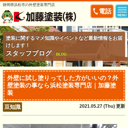
静岡県浜松市の外壁塗装専門店
電話
MENU
塗装に関するマメ知識やイベントなど最新情報をお届
けします！
スタッフブログ
BLOG
外壁に試し塗りってした方がいいの？外
壁塗装の事なら浜松塗装専門店｜加藤塗
装
2021.05.27 (Thu) 更新
豆知識