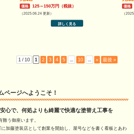
125～150万円（税抜）
価格
価格
（2025.06.24 更新）
（2025
詳しく見る
1 / 10
1
2
3
4
5
...
10
...
»
最後 »
ムページへようこそ！
安心で、何処よりも綺麗で快適な塗替え工事を
有難う御座います。
屋町に加藤塗装店として創業を開始し、屋号などを書く看板とあわ