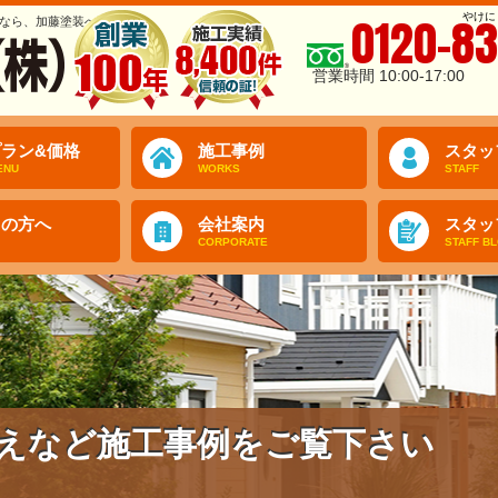
やけに
0120-83
なら、加藤塗装へ
営業時間 10:00-17:00
ラン&価格
施工事例
スタッ
ENU
WORKS
STAFF
ての方へ
会社案内
スタッ
CORPORATE
STAFF B
えなど施工事例をご覧下さい