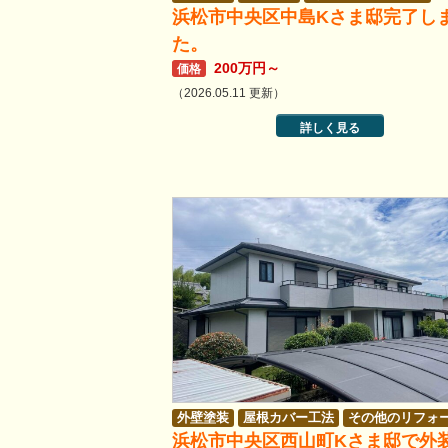
浜松市中央区中島Kさま邸完了し
た。
200万円～
価格
（2026.05.11 更新）
詳しく見る
外壁塗装
屋根カバー工法
その他のリフォ
浜松市中央区西山町Kさま邸で外