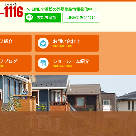
いいいろ
-1116
＼ LINEで浜松の外壁塗装情報発信中 ／
フ紹介
お問い合わせ
CONTACT US
フブログ
ショールーム紹介
LOG
SHOWROOM