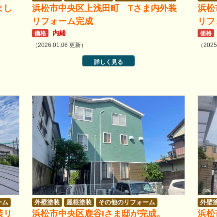
まし
浜松市中央区上浅田町 Tさま内外装
浜松
リフォーム完成
リフ
内緒
価格
価格
（2026.01.06 更新）
（2025
詳しく見る
ーム
外壁塗装
屋根塗装
その他のリフォーム
外壁
装リ
浜松市中央区鹿谷Iさま邸が完成。
浜松