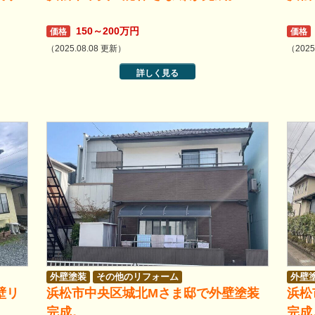
150～200万円
価格
価格
（2025.08.08 更新）
（2025
詳しく見る
外壁塗装
その他のリフォーム
外壁
壁リ
浜松市中央区城北Mさま邸で外壁塗装
浜松
完成。
完成