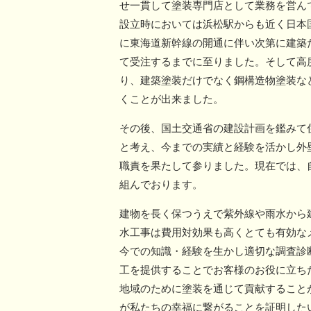
せ一貫して塗装専門店として業務を営ん
設立時においては浜松駅からも近く日本国
に東海道新幹線の開通に伴い次第に建築
て受注するまでに至りました。そして高
り、建築塗装だけでなく鋼構造物塗装な
くことが出来ました。
その後、国土交通省の建設計画を鑑みて
と考え、今までの実績と経験を活かし外
職責を果たして参りました。現在では、
組んでおります。
建物を長く保つうえで紫外線や雨水から
水工事は費用対効果も高くとても有効な
今での知識・経験を生かし適切な調査診
工を提供することでお客様のお役に立ち
地域のために塗装を通じて貢献すること
が私たちの幸福に繋がることを証明した