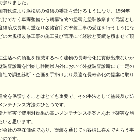
で参りました。
有鉄道より浜松駅の修繕の委託を受けるようになり、1964年
だけでなく車両整備から鋼構造物の塗替え塗装修繕まで元請とし
度経済成長期も重なり各諸官庁の塗装工事の受注を行うようにな
どの大規模改修工事の施工及び管理にて経験と実績を積ませて頂
住生活への負担を軽減するべく建物の長寿命化に貢献出来ないか
壁調査診断を開始し静岡県内外において外壁調査診断にて一定の
自社で調査診断・企画を手掛けより最適な長寿命化の提案に取り
建物を保護することはとても重要で、その手法として塗装及び防
メンテナンス方法のひとつです。
断と堅実で費用対効果の高いメンテナンス提案とあわせ確実な施
たいと思います。
が会社の存在価値であり、塗装を通じてお客様に喜んでもらう事
いのです。