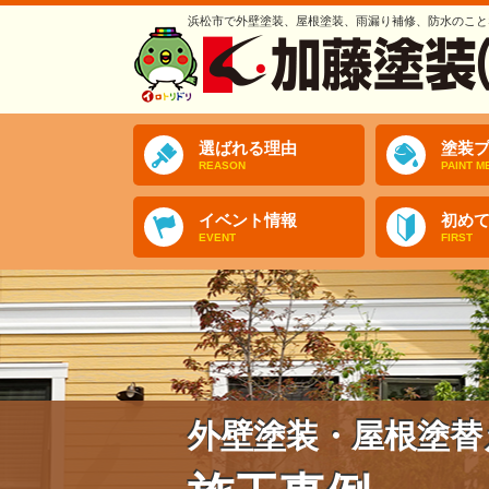
浜松市で外壁塗装、屋根塗装、雨漏り補修、防水のこと
選ばれる理由
塗装プ
REASON
PAINT M
イベント情報
初め
EVENT
FIRST
外壁塗装・屋根塗替