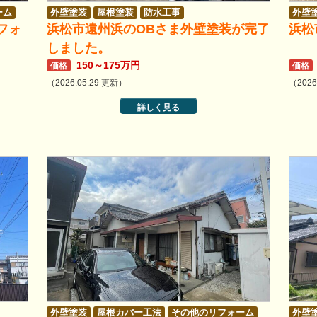
ーム
外壁塗装
屋根塗装
防水工事
外壁
フォ
浜松市遠州浜のOBさま外壁塗装が完了
浜松
その他のリフォーム
しました。
150～175万円
価格
価格
（2026.05.29 更新）
（2026
詳しく見る
外壁塗装
屋根カバー工法
その他のリフォーム
外壁