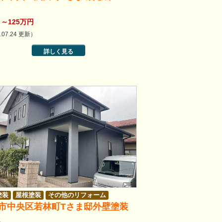
～125万円
.07.24 更新）
詳しく見る
塗装
屋根塗装
その他のリフォーム
市中央区若林町Tさま邸外壁塗装
。