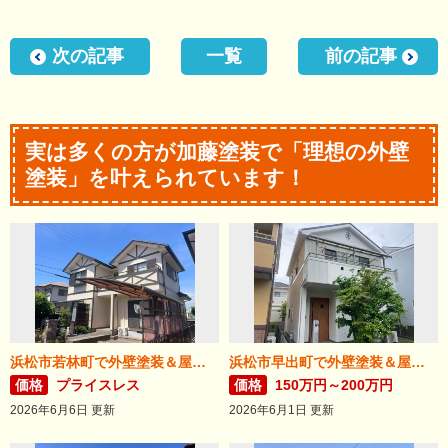
次の記事
一覧
前の記事
実は多くの方が加藤塗装で「理想の外壁
塗装」を叶えられています！
浜松市若林町で外壁塗装＆屋根リフォームが完成！
浜松市早出町で外壁塗装＆屋根カバー工法が完成！
価格
プライスレス
価格
150万円～200万円
2026年6月6日 更新
2026年6月1日 更新