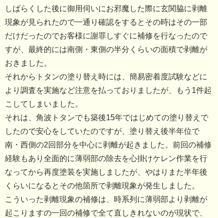
しばらくした後に御用伺いにお邪魔した際に玄関脇に剥離
現象が見られたので一通り確認をするとその時はその一部
だけだったのでお客様に謝罪しすぐに補修を行なったので
すが、最終的には南側・東側の半分くらいの面積で剥離が
おきました。
それからトタンの塗り替え時には、簡易密着度試験などに
より調査を実施など注意を払っておりましたが、もう1件起
こしてしまいました。
それは、角波トタンでも築後15年ではじめての塗り替えで
したので安心をしていたのですが、塗り替え後半年位で
南・西側の2回部分を中心に剥離が起きました。前回の補修
経験もあり全面的に薄弱部の除去を心掛けケレン作業を行
なってから再度塗装を実施しましたが、やはりまた半年後
くらいになるとその他箇所で剥離現象が発生しました。
こういった剥離現象の補修は、時系列に薄弱部より剥離が
起こりますの一回の補修で全て直しきれないのが現状で、