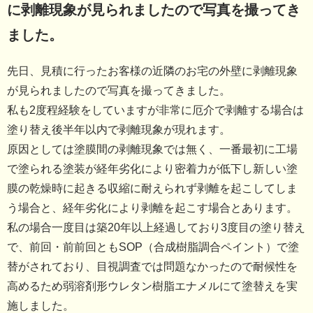
に剥離現象が見られましたので写真を撮ってき
ました。
先日、見積に行ったお客様の近隣のお宅の外壁に剥離現象
が見られましたので写真を撮ってきました。
私も2度程経験をしていますが非常に厄介で剥離する場合は
塗り替え後半年以内で剥離現象が現れます。
原因としては塗膜間の剥離現象では無く、一番最初に工場
で塗られる塗装が経年劣化により密着力が低下し新しい塗
膜の乾燥時に起きる収縮に耐えられず剥離を起こしてしま
う場合と、経年劣化により剥離を起こす場合とあります。
私の場合一度目は築20年以上経過しており3度目の塗り替え
で、前回・前前回ともSOP（合成樹脂調合ペイント）で塗
替がされており、目視調査では問題なかったので耐候性を
高めるため弱溶剤形ウレタン樹脂エナメルにて塗替えを実
施しました。