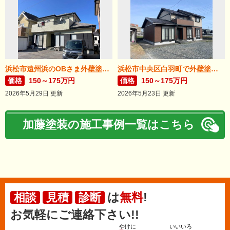
浜松市遠州浜のOBさま外壁塗装が完了しました。
浜松市中央区白羽町で外壁塗装完成。
価格
150～175万円
価格
150～175万円
2026年5月29日 更新
2026年5月23日 更新
加藤塗装の施工事例一覧はこちら
は
無料
!
相談
見積
診断
お気軽にご連絡下さい!!
やけに
いいいろ