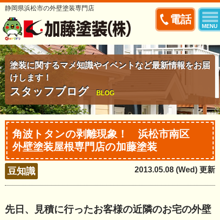
静岡県浜松市の外壁塗装専門店
電話
MENU
塗装に関するマメ知識やイベントなど最新情報をお届
けします！
スタッフブログ
BLOG
角波トタンの剥離現象！ 浜松市南区
外壁塗装屋根専門店の加藤塗装
2013.05.08 (Wed) 更新
豆知識
先日、見積に行ったお客様の近隣のお宅の外壁