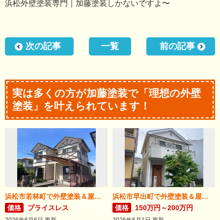
浜松外壁塗装専門｜加藤塗装しかないですよ〜
次の記事
一覧
前の記事
実は多くの方が加藤塗装で「理想の外壁
塗装」を叶えられています！
浜松市若林町で外壁塗装＆屋根リフォームが完成！
浜松市早出町で外壁塗装＆屋根カバー工法が完成！
価格
プライスレス
価格
150万円～200万円