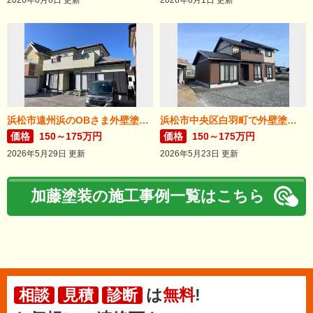
2026年6月6日 更新
2026年6月1日 更新
浜松市遠州浜のOBさま外壁塗装が完了しました。
浜松市中央区白羽町で外壁塗装完成。
価格
150～175万円
価格
150～175万円
2026年5月29日 更新
2026年5月23日 更新
加藤塗装の施工事例一覧はこちら
は
無料
!
相談
見積
診断