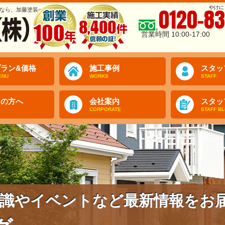
やけに
0120-83
なら、加藤塗装へ
営業時間 10:00-17:00
ラン&価格
施工事例
スタッ
ENU
WORKS
STAFF
ての方へ
会社案内
スタッ
CORPORATE
STAFF B
識やイベントなど最新情報をお