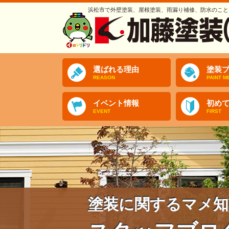
浜松市で外壁塗装、屋根塗装、雨漏り補修、防水のこと
選ばれる理由
塗装プ
REASON
PAINT M
イベント情報
初め
EVENT
FIRST
塗装に関するマメ知