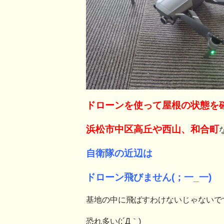
ドローンを使って屋根の状態を
浜松市中区高丘や西山、和合町
自衛隊の近辺は
ドローン飛びません(；一_一)
基地の中に飛ばすわけないじゃないで
恐れ多い(;´Д｀)