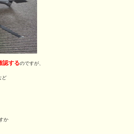
確認する
のですが、
など
すか