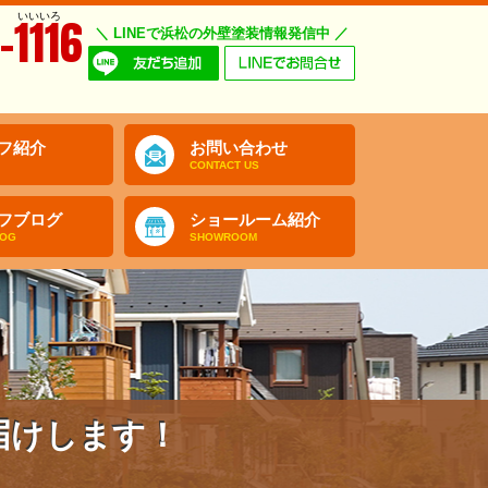
いいいろ
-1116
＼ LINEで浜松の外壁塗装情報発信中 ／
フ紹介
お問い合わせ
CONTACT US
フブログ
ショールーム紹介
LOG
SHOWROOM
届けします！