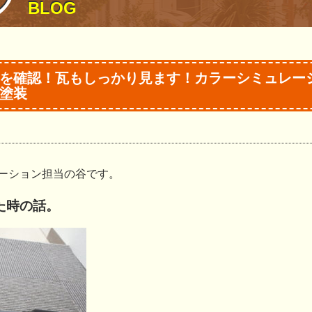
グ
BLOG
を確認！瓦もしっかり見ます！カラーシミュレー
塗装
ーション担当の谷です。
た時の話。