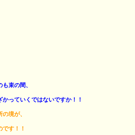
のも束の間、
ざかっていくではないですか！！
所の境が、
のです！！