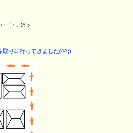
`)・゜・。ほっ
りに行ってきました(^^;)