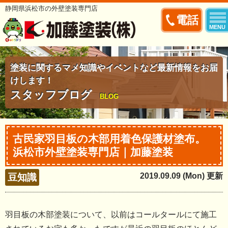
静岡県浜松市の外壁塗装専門店
電話
MENU
塗装に関するマメ知識やイベントなど最新情報をお届
けします！
スタッフブログ
BLOG
古民家羽目板の木部用着色保護材塗布。
浜松市外壁塗装専門店｜加藤塗装
2019.09.09 (Mon) 更新
豆知識
羽目板の木部塗装について、以前はコールタールにて施工