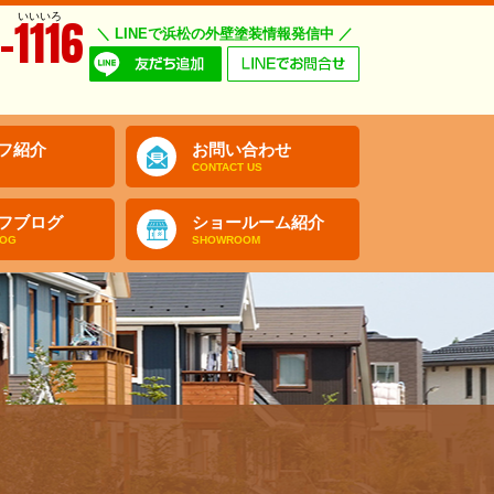
いいいろ
-1116
＼ LINEで浜松の外壁塗装情報発信中 ／
フ紹介
お問い合わせ
CONTACT US
フブログ
ショールーム紹介
LOG
SHOWROOM