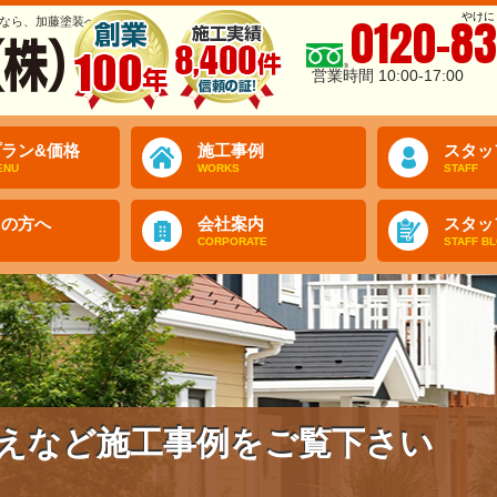
やけに
0120-83
なら、加藤塗装へ
営業時間 10:00-17:00
ラン&価格
施工事例
スタッ
ENU
WORKS
STAFF
ての方へ
会社案内
スタッ
CORPORATE
STAFF B
えなど施工事例をご覧下さい