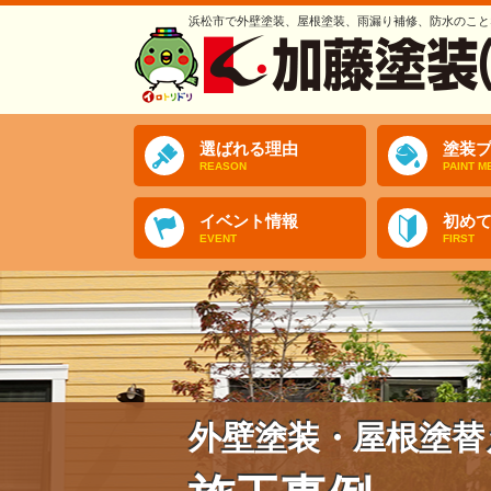
浜松市で外壁塗装、屋根塗装、雨漏り補修、防水のこと
選ばれる理由
塗装プ
REASON
PAINT M
イベント情報
初め
EVENT
FIRST
外壁塗装・屋根塗替