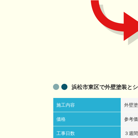
浜松市東区で外壁塗装とシ
施工内容
外壁塗
価格
参考価
工事日数
３週間