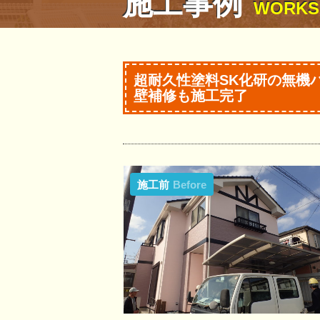
施工事例
WORKS
超耐久性塗料SK化研の無機
壁補修も施工完了
施工前
Before