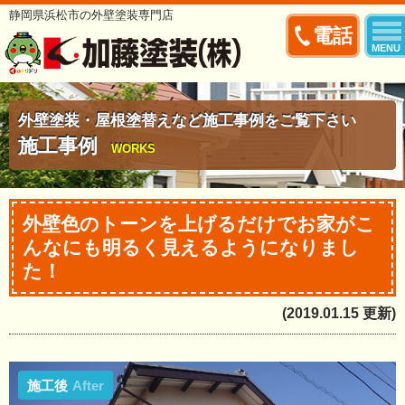
静岡県浜松市の外壁塗装専門店
電話
MENU
外壁塗装・屋根塗替えなど施工事例をご覧下さい
施工事例
WORKS
外壁色のトーンを上げるだけでお家がこ
んなにも明るく見えるようになりまし
た！
(2019.01.15 更新)
施工後
After