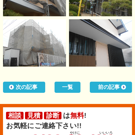
次の記事
一覧
前の記事
は
無料
!
相談
見積
診断
お気軽にご連絡下さい!!
やけに
いいいろ