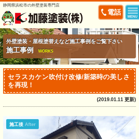
静岡県浜松市の外壁塗装専門店
電話
MENU
外壁塗装・屋根塗替えなど施工事例をご覧下さい
施工事例
WORKS
セラスカケン吹付け改修/新築時の美しさ
を再現！
(2019.01.11 更新)
施工後
After