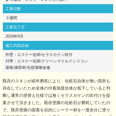
工事日数
３週間
工事完了月
2018年6月
施工内容詳細
外壁：エスケー化研/セラスカケン吹付
付帯：エスケー化研/クリーンマイルドシリコン
屋根:棟部/軒先部漆喰改修
既存のスキンが経年磨耗により、化粧石自体が無い箇所も
存在していたため全体の付着強度自体が低下していると判
断し通常の塗替え仕様では無くセラスカケンの吹付けを提
案させて頂きました。既存塗膜の化粧石が磨耗していたの
で、既存塗膜の固着を目的にシーラー材を一度余分に塗り