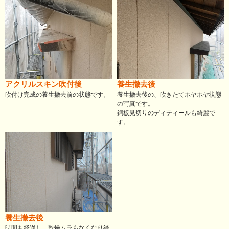
アクリルスキン吹付後
養生撤去後
吹付け完成の養生撤去前の状態です。
養生撤去後の、吹きたてホヤホヤ状態
の写真です。
銅板見切りのディティールも綺麗で
す。
養生撤去後
時間も経過し、乾燥ムラもなくなり綺