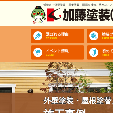
浜松市で外壁塗装、屋根塗装、雨漏り補修、防水のこと
選ばれる理由
塗装プ
REASON
PAINT M
イベント情報
初め
EVENT
FIRST
外壁塗装・屋根塗替