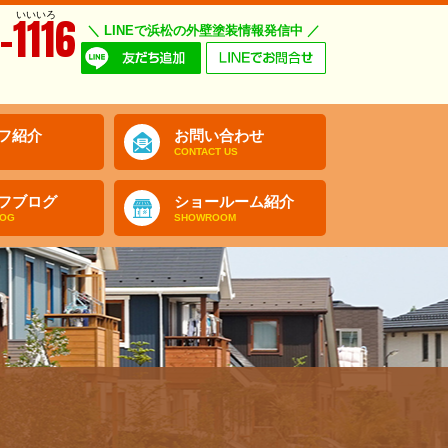
いいいろ
-1116
＼ LINEで浜松の外壁塗装情報発信中 ／
フ紹介
お問い合わせ
CONTACT US
フブログ
ショールーム紹介
LOG
SHOWROOM