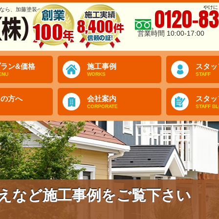
やけに
0120-83
なら、加藤塗装へ
営業時間 10:00-17:00
ラン&価格
施工事例
スタッ
ENU
WORKS
STAFF
ての方へ
会社案内
スタッ
CORPORATE
STAFF B
えなど施工事例をご覧下さい