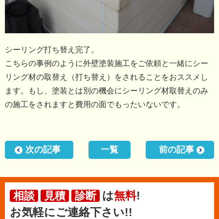
シーリング打ち替え完了。
こちらの事例のように外壁塗装施工をご依頼と一緒にシー
リング材の取替え（打ち替え）をされることをおススメし
ます。もし、塗装とは別の機会にシーリング材取替えのみ
の施工をされますと費用の面でもったいないです。
次の記事
一覧
前の記事
は
無料
!
相談
見積
診断
お気軽にご連絡下さい!!