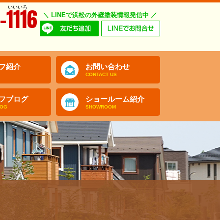
いいいろ
-1116
＼ LINEで浜松の外壁塗装情報発信中 ／
フ紹介
お問い合わせ
CONTACT US
フブログ
ショールーム紹介
LOG
SHOWROOM