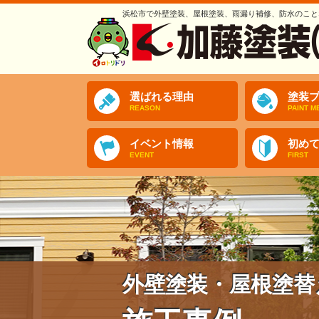
浜松市で外壁塗装、屋根塗装、雨漏り補修、防水のこと
選ばれる理由
塗装プ
REASON
PAINT M
イベント情報
初め
EVENT
FIRST
外壁塗装・屋根塗替