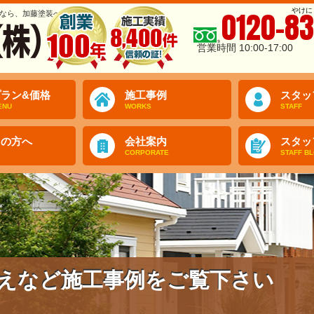
やけに
0120-83
なら、加藤塗装へ
営業時間 10:00-17:00
ラン&価格
施工事例
スタッ
ENU
WORKS
STAFF
ての方へ
会社案内
スタッ
CORPORATE
STAFF B
えなど施工事例をご覧下さい