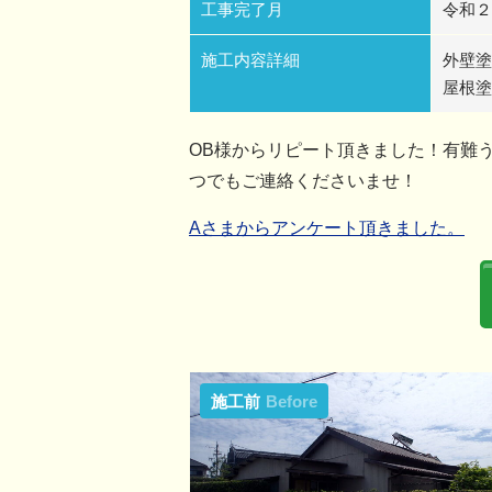
工事完了月
令和２
施工内容詳細
外壁塗
屋根塗
OB様からリピート頂きました！有難
つでもご連絡くださいませ！
Aさまからアンケート頂きました。
施工前
Before