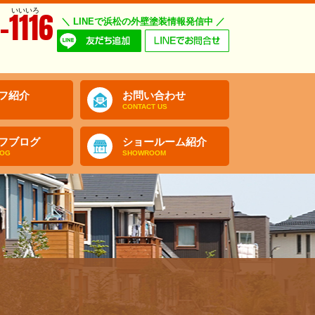
いいいろ
-1116
＼ LINEで浜松の外壁塗装情報発信中 ／
フ紹介
お問い合わせ
CONTACT US
フブログ
ショールーム紹介
LOG
SHOWROOM