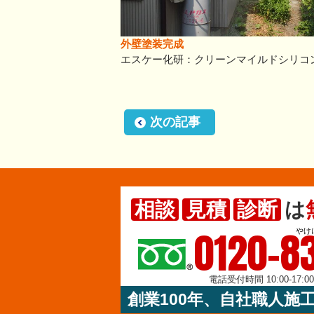
外壁塗装完成
エスケー化研：クリーンマイルドシリコ
次の記事
相談
見積
診断
は
0120-83
やけ
電話受付時間 10:00-17:
創業100年、自社職人施