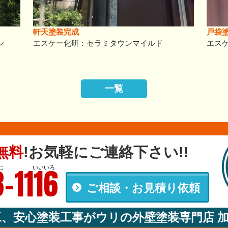
軒天塗装完成
戸袋
ン
エスケー化研：セラミタウンマイルド
エス
一覧
無料
!
お気軽にご連絡下さい!!
-1116
に
いいいろ
ご相談・お見積り依頼
00
工、安心塗装工事がウリの外壁塗装専門店 