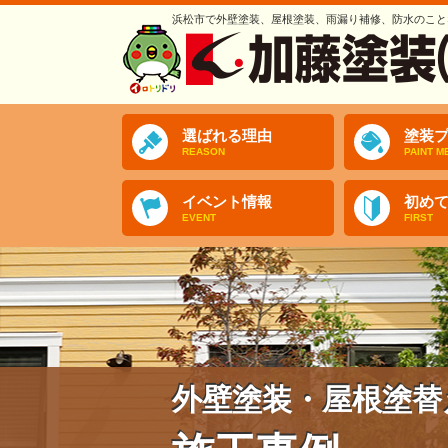
浜松市で外壁塗装、屋根塗装、雨漏り補修、防水のこと
選ばれる理由
塗装プ
REASON
PAINT M
イベント情報
初め
EVENT
FIRST
外壁塗装・屋根塗替