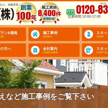
やけに
0120-83
なら、加藤塗装へ
営業時間 10:00-17:00
ラン&価格
施工事例
スタッ
ENU
WORKS
STAFF
ての方へ
会社案内
スタッ
CORPORATE
STAFF B
えなど施工事例をご覧下さい