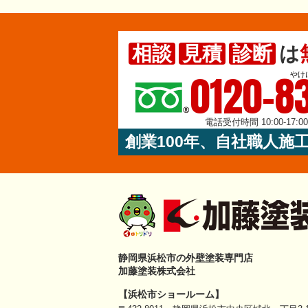
相談
見積
診断
は
0120-83
やけ
電話受付時間 10:00-17:
創業100年、自社職人施
静岡県浜松市の外壁塗装専門店
加藤塗装株式会社
【浜松市ショールーム】