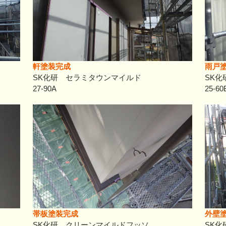
軒塗装完成
雨戸
SK化研 セラミタウンマイルド
SK
27-90A
25-60
帯板塗装完成
外壁
SK化研 クリーンマイルドフッソ
SK化