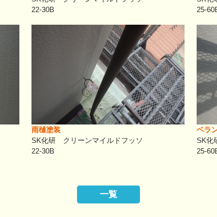
22-30B
25-60
雨樋塗装
ベラ
SK化研 クリーンマイルドフッソ
SK化
22-30B
25-60
一覧