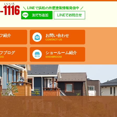
いいいろ
-1116
＼ LINEで浜松の外壁塗装情報発信中 ／
フ紹介
お問い合わせ
CONTACT US
フブログ
ショールーム紹介
LOG
SHOWROOM