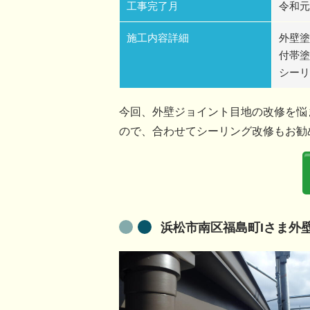
工事完了月
令和元
施工内容詳細
外壁塗
付帯塗
シーリ
今回、外壁ジョイント目地の改修を悩
ので、合わせてシーリング改修もお勧
浜松市南区福島町Iさま外