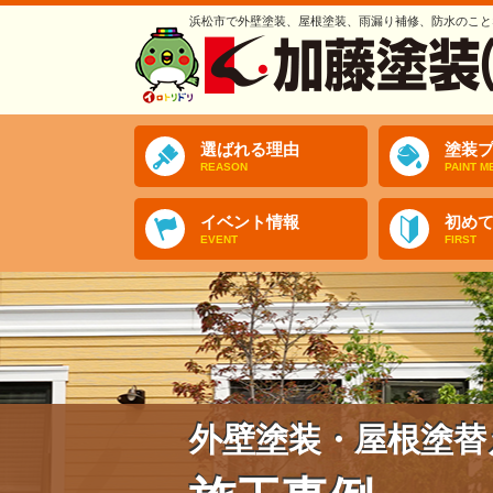
浜松市で外壁塗装、屋根塗装、雨漏り補修、防水のこと
選ばれる理由
塗装プ
REASON
PAINT M
イベント情報
初め
EVENT
FIRST
外壁塗装・屋根塗替