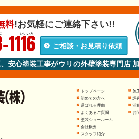
無料
!
お気軽にご連絡下さい!!
-1116
に
いいいろ
ご相談・お見積り依頼
00
工、安心塗装工事がウリの外壁塗装専門店 
トップページ
施
初めての方へ
評
選ばれる理由
活
よくあるご質問
お
塗装ショールーム
会社概要
スタッフ紹介