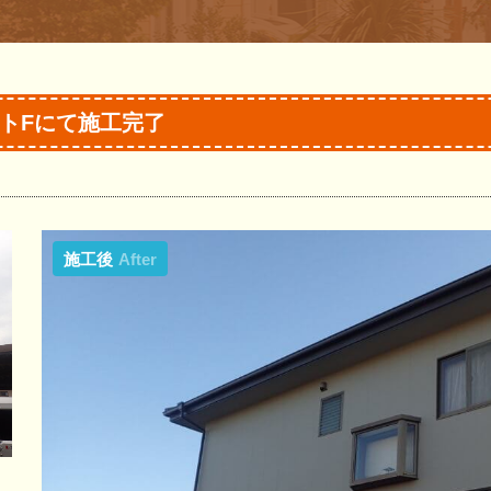
トFにて施工完了
施工後
After