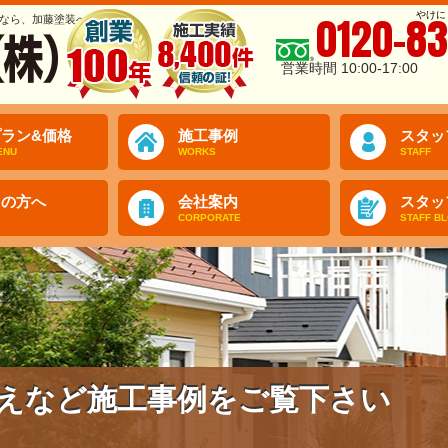
やけに
0120-83
なら、加藤塗装へ
営業時間 10:00-17:00
ラン&価格
施工事例
スタッ
ENU
WORKS
STAFF
ての方へ
会社案内
スタッ
CORPORATE
STAFF B
えなど施工事例をご覧下さい