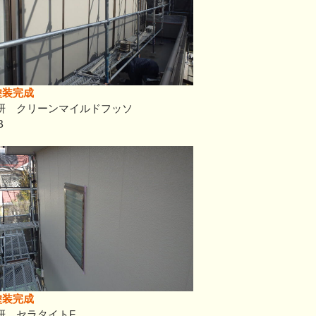
塗装完成
化研 クリーンマイルドフッソ
B
塗装完成
研 セラタイトF