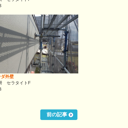
B
ンダ外壁
研 セラタイトF
B
前の記事