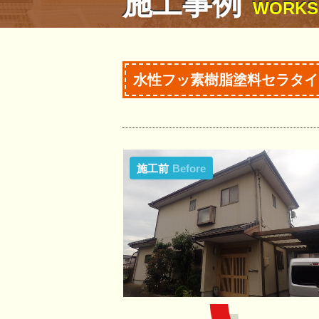
施工事例
WORKS
水性フッ素樹脂塗料セラタイ
施工前
Before