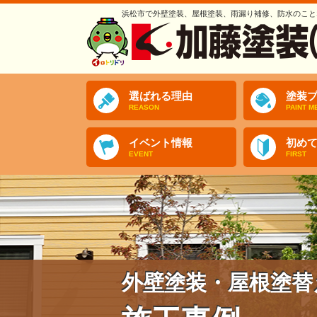
浜松市で外壁塗装、屋根塗装、雨漏り補修、防水のこと
選ばれる理由
塗装プ
REASON
PAINT M
イベント情報
初め
EVENT
FIRST
外壁塗装・屋根塗替