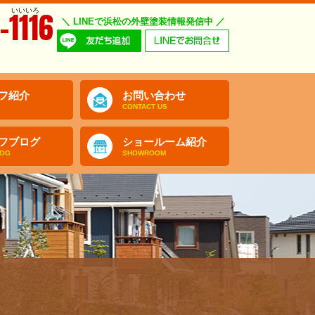
いいいろ
-1116
＼ LINEで浜松の外壁塗装情報発信中 ／
フ紹介
お問い合わせ
CONTACT US
フブログ
ショールーム紹介
LOG
SHOWROOM