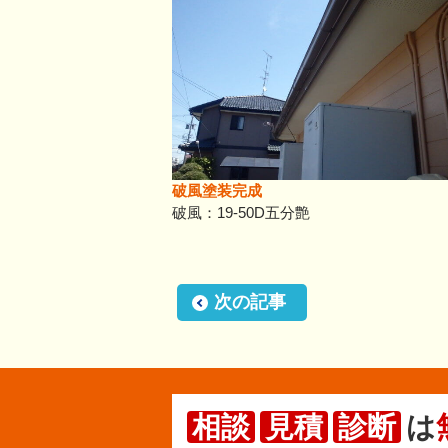
破風塗装完成
破風：19-50D五分艶
次の記事
相談
見積
診断
は