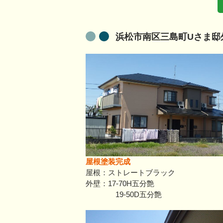
浜松市南区三島町Uさま邸
屋根塗装完成
屋根：ストレートブラック
外壁：17-70H五分艶
19-50D五分艶