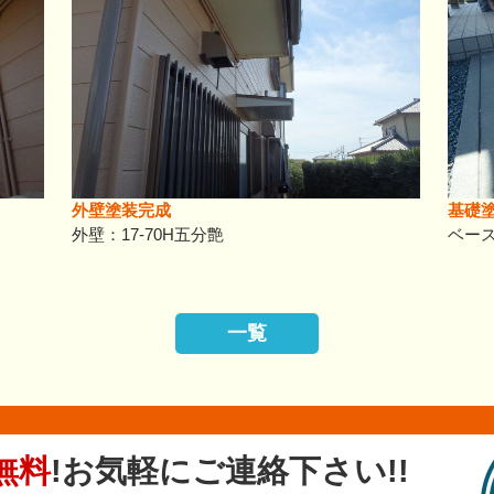
外壁塗装完成
基礎
外壁：17-70H五分艶
ベー
一覧
無料
!
お気軽にご連絡下さい!!