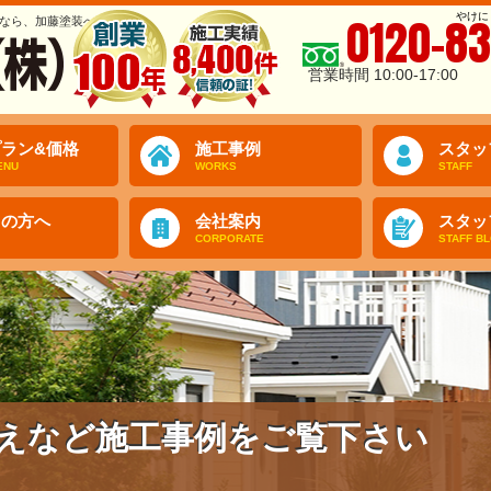
やけに
0120-83
なら、加藤塗装へ
営業時間 10:00-17:00
ラン&価格
施工事例
スタッ
ENU
WORKS
STAFF
ての方へ
会社案内
スタッ
CORPORATE
STAFF B
えなど施工事例をご覧下さい