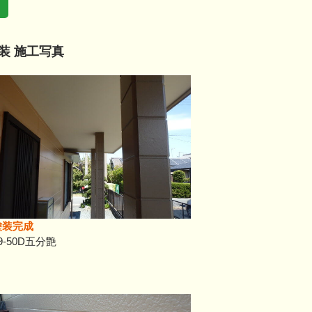
装 施工写真
塗装完成
9-50D五分艶