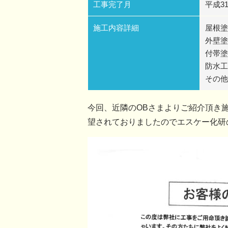
工事完了月
平成3
施工内容詳細
屋根塗
外壁塗
付帯塗
防水工
その他
今回、近隣のOBさまよりご紹介頂き
望されておりましたのでエスケー化研