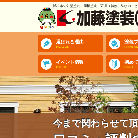
浜松市で外壁塗装、屋根塗装、雨漏り補修、防水のこと
選ばれる理由
塗装プ
REASON
PAINT M
イベント情報
初め
EVENT
FIRST
今まで関わらせて頂