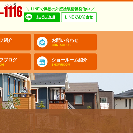
いいいろ
-1116
＼ LINEで浜松の外壁塗装情報発信中 ／
フ紹介
お問い合わせ
CONTACT US
フブログ
ショールーム紹介
LOG
SHOWROOM