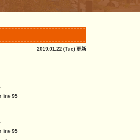
2019.01.22 (Tue) 更新
-
 line
95
-
 line
95