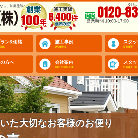
やけに
0120-83
なら、加藤塗装へ
営業時間 10:00-17:00
ラン&価格
施工事例
スタッ
ENU
WORKS
STAFF
ての方へ
会社案内
スタッ
CORPORATE
STAFF B
いた大切なお客様のお便り