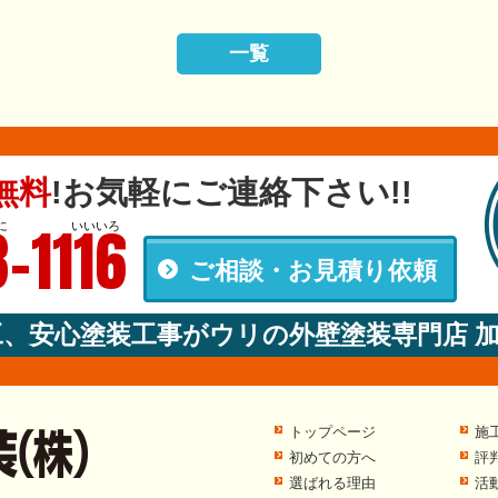
一覧
無料
!
お気軽にご連絡下さい!!
-1116
に
いいいろ
ご相談・お見積り依頼
00
工、安心塗装工事がウリの外壁塗装専門店 
トップページ
施
初めての方へ
評
選ばれる理由
活