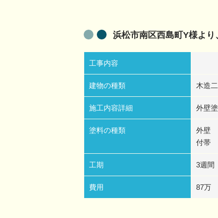
浜松市南区西島町Y様よ
工事内容
建物の種類
木造二
施工内容詳細
外壁塗
塗料の種類
外壁 
付帯 
工期
3週間
費用
87万