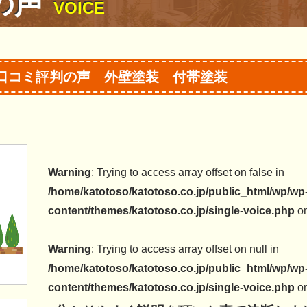
の声
VOICE
口コミ評判の声 外壁塗装 付帯塗装
Warning
: Trying to access array offset on false in
/home/katotoso/katotoso.co.jp/public_html/wp/wp
content/themes/katotoso.co.jp/single-voice.php
on
Warning
: Trying to access array offset on null in
/home/katotoso/katotoso.co.jp/public_html/wp/wp
content/themes/katotoso.co.jp/single-voice.php
on