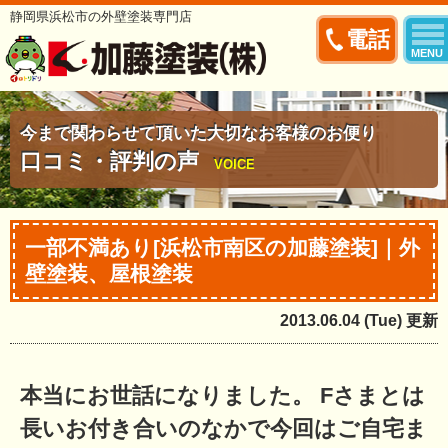
静岡県浜松市の外壁塗装専門店
電話
MENU
今まで関わらせて頂いた大切なお客様のお便り
口コミ・評判の声
VOICE
一部不満あり[浜松市南区の加藤塗装]｜外
壁塗装、屋根塗装
2013.06.04 (Tue) 更新
本当にお世話になりました。 Fさまとは
長いお付き合いのなかで今回はご自宅ま