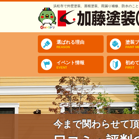
浜松市で外壁塗装、屋根塗装、雨漏り補修、防水のこと
選ばれる理由
塗装プ
REASON
PAINT M
イベント情報
初め
EVENT
FIRST
今まで関わらせて頂