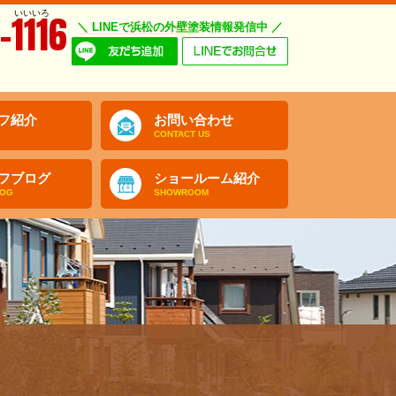
いいいろ
-1116
＼ LINEで浜松の外壁塗装情報発信中 ／
フ紹介
お問い合わせ
CONTACT US
フブログ
ショールーム紹介
LOG
SHOWROOM