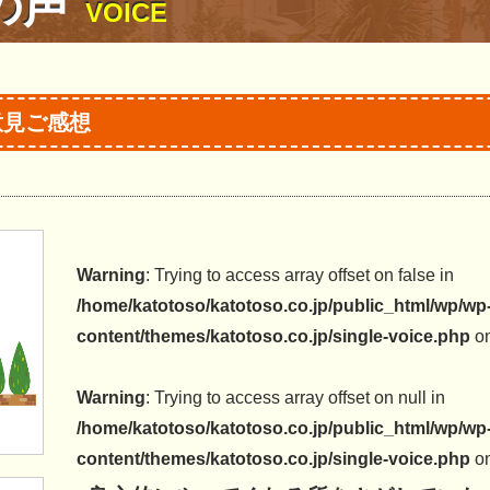
の声
VOICE
意見ご感想
Warning
: Trying to access array offset on false in
/home/katotoso/katotoso.co.jp/public_html/wp/wp
content/themes/katotoso.co.jp/single-voice.php
on
Warning
: Trying to access array offset on null in
/home/katotoso/katotoso.co.jp/public_html/wp/wp
content/themes/katotoso.co.jp/single-voice.php
on