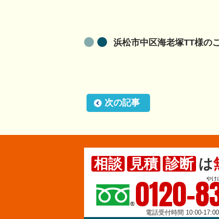
浜松市中区海老塚TT様の
次の記事
相談
見積
診断
は
0120-83
やけ
電話受付時間 10:00-17: