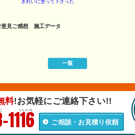
きれいに塗って下さった
ご意見ご感想 施工データ
一覧
無料
!
お気軽にご連絡下さい!!
-1116
に
いいいろ
ご相談・お見積り依頼
00