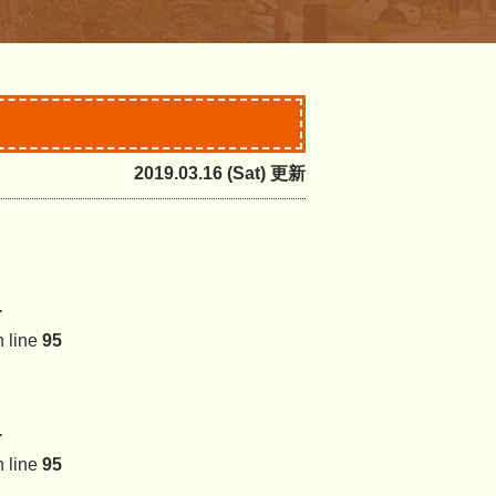
2019.03.16 (Sat) 更新
-
 line
95
-
 line
95