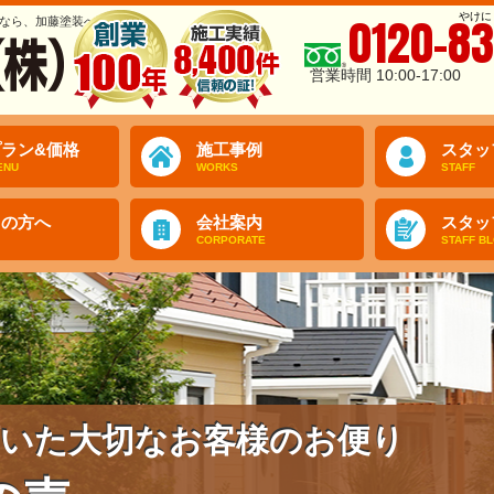
やけに
0120-83
なら、加藤塗装へ
営業時間 10:00-17:00
ラン&価格
施工事例
スタッ
ENU
WORKS
STAFF
ての方へ
会社案内
スタッ
CORPORATE
STAFF B
いた大切なお客様のお便り