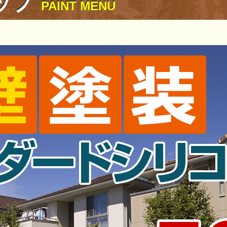
ップ
PAINT MENU