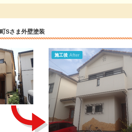
町Sさま外壁塗装
施工後
After