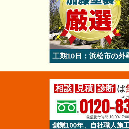
工期10日：浜松市の
相談
見積
診断
は
0120-83
やけ
電話受付時間 10:00-17:
創業100年、自社職人施