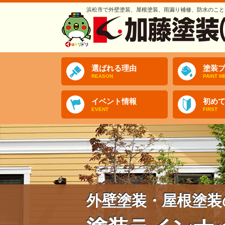
浜松市で外壁塗装、屋根塗装、雨漏り補修、防水のこと
選ばれる理由
塗装プ
REASON
PAINT M
イベント情報
初め
EVENT
FIRST
外壁塗装・屋根塗装