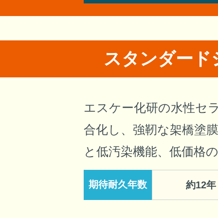
スタンダード
エスケー化研の水性セ
合化し、強靭な架橋塗
と低汚染機能、低価格
期待耐久年数
約12年