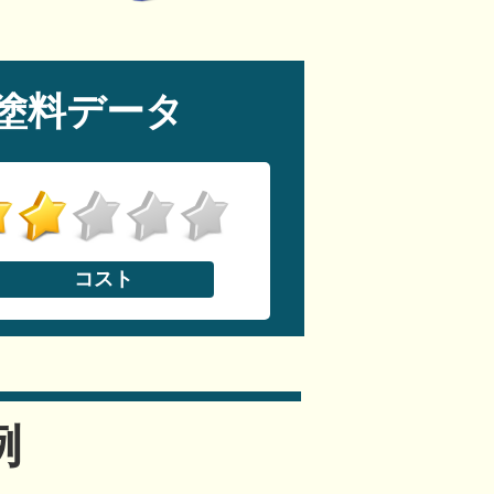
塗料データ
コスト
例