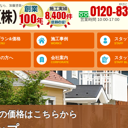
やけに
0120-83
なら、加藤塗装へ
営業時間 10:00-17:00
ラン&価格
施工事例
スタッ
ENU
WORKS
STAFF
ての方へ
会社案内
スタッ
CORPORATE
STAFF B
の価格はこちらから