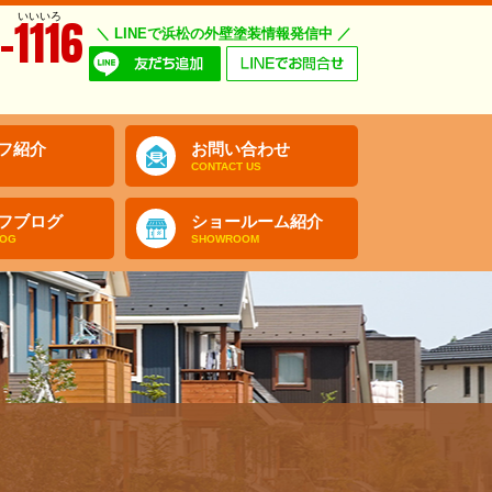
いいいろ
-1116
＼ LINEで浜松の外壁塗装情報発信中 ／
フ紹介
お問い合わせ
CONTACT US
フブログ
ショールーム紹介
LOG
SHOWROOM